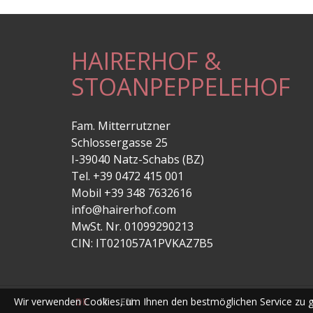
HAIRERHOF &
STOANPEPPELEHOF
Fam. Mitterrutzner
Schlossergasse 25
I-39040 Natz-Schabs (BZ)
Tel. +39 0472 415 001
Mobil +39 348 7632616
info@hairerhof.com
MwSt. Nr. 01099290213
CIN: IT021057A1PVKAZ7B5
Wir verwenden Cookies, um Ihnen den bestmöglichen Service zu g
DE
IT
EN