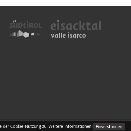
ie der Cookie-Nutzung zu.
Privacy
Weitere Informationen
- web by
gerryland.it
Einverstanden