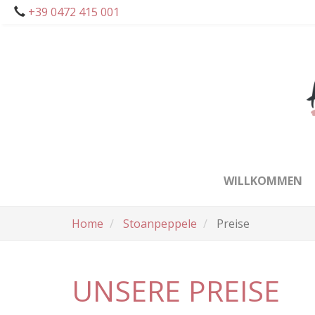
Skip
+39 0472 415 001
to
main
content
WILLKOMMEN
Home
Stoanpeppele
Preise
UNSERE PREISE